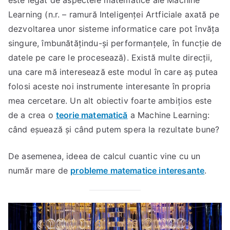
este legat de aspectele matematice ale Machine
Learning (n.r. – ramură Inteligenței Artficiale axată pe
dezvoltarea unor sisteme informatice care pot învăța
singure, îmbunătățindu-și performanțele, în funcție de
datele pe care le procesează). Există multe direcții,
una care mă interesează este modul în care aș putea
folosi aceste noi instrumente interesante în propria
mea cercetare. Un alt obiectiv foarte ambițios este
de a crea o
teorie matematică
a Machine Learning:
când eșuează și când putem spera la rezultate bune?
De asemenea, ideea de calcul cuantic vine cu un
număr mare de
probleme matematice interesante
.