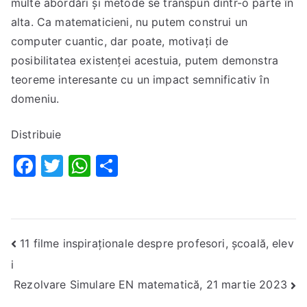
multe abordări și metode se transpun dintr-o parte în
alta. Ca matematicieni, nu putem construi un
computer cuantic, dar poate, motivați de
posibilitatea existenței acestuia, putem demonstra
teoreme interesante cu un impact semnificativ în
domeniu.
Distribuie
F
T
W
P
a
w
h
ar
c
it
at
ta
e
te
s
je
11 filme inspiraționale despre profesori, școală, elev
b
r
A
a
i
o
p
z
Rezolvare Simulare EN matematică, 21 martie 2023
o
p
ă