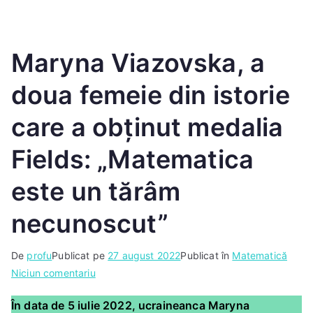
Maryna Viazovska, a
doua femeie din istorie
care a obținut medalia
Fields: „Matematica
este un tărâm
necunoscut”
De
profu
Publicat pe
27 august 2022
Publicat în
Matematică
Niciun comentariu
În data de 5 iulie 2022, ucraineanca Maryna